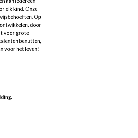
 en kan iedereen
or elk kind. Onze
rwijsbehoeften. Op
e ontwikkelen, door
gt voor grote
talenten benutten,
en voor het leven!
iding.