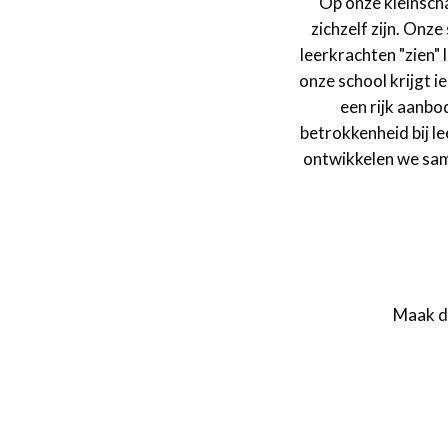
Op onze kleinscha
zichzelf zijn. Onz
leerkrachten "zien"
onze school krijgt i
een rijk aanbo
betrokkenheid bij l
ontwikkelen we same
Maak da