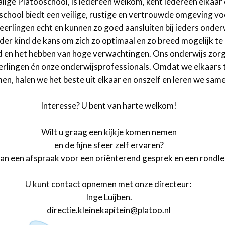
lige Platooschool, is iedereen welkom, kent iedereen elkaar
e school biedt een veilige, rustige en vertrouwde omgeving vo
 leerlingen echt en kunnen zo goed aansluiten bij ieders onde
eder kind de kans om zich zo optimaal en zo breed mogelijk t
d en het hebben van hoge verwachtingen. Ons onderwijs zor
eerlingen én onze onderwijsprofessionals. Omdat we elkaars 
n, halen we het beste uit elkaar en onszelf en leren we sam
Interesse? U bent van harte welkom!
Wilt u graag een kijkje komen nemen
en de fijne sfeer zelf ervaren?
n een afspraak voor een oriënterend gesprek en een rondle
U kunt contact opnemen met onze directeur:
Inge Luijben.
directie.kleinekapitein@platoo.nl