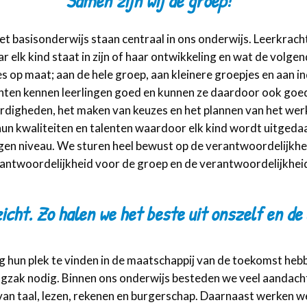
"Samen zijn wij de groep!"
et basisonderwijs staan centraal in ons onderwijs. Leerkrac
r elk kind staat in zijn of haar ontwikkeling en wat de volgend
s op maat; aan de hele groep, aan kleinere groepjes en aan in
chten kennen leerlingen goed en kunnen ze daardoor ook goed
rdigheden, het maken van keuzes en het plannen van het werk
hun kwaliteiten en talenten waardoor elk kind wordt uitgeda
igen niveau. We sturen heel bewust op de verantwoordelijkhei
erantwoordelijkheid voor de groep en de verantwoordelijkhei
zicht. Zo halen we het beste uit onszelf en de
 hun plek te vinden in de maatschappij van de toekomst heb
gzak nodig. Binnen ons onderwijs besteden we veel aandach
an taal, lezen, rekenen en burgerschap. Daarnaast werken w