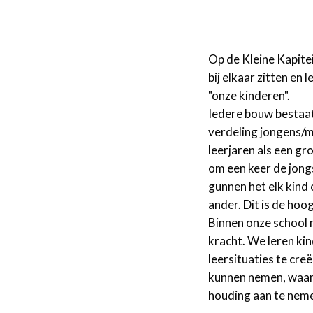
Op de Kleine Kapite
bij elkaar zitten en
"onze kinderen".
Iedere bouw bestaat
verdeling jongens/m
leerjaren als een gr
om een keer de jongs
gunnen het elk kind 
ander. Dit is de ho
Binnen onze school ma
kracht. We leren kin
leersituaties te cr
kunnen nemen, waarb
houding aan te nem