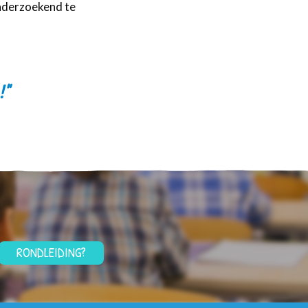
onderzoekend te
!"
RONDLEIDING?