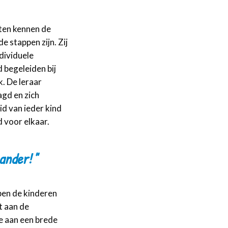
hten kennen de
e stappen zijn. Zij
dividuele
 begeleiden bij
. De leraar
agd en zich
d van ieder kind
d voor elkaar.
 ander! "
ben de kinderen
t aan de
e aan een brede