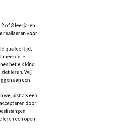
2 of 3 leerjaren
e realiseren voor
d qua leeftijd,
et meerdere
nen het elk kind
ziet leren. Wij
leggen aan een
n we juist als een
e accepteren door
beslissingen
e leren een open