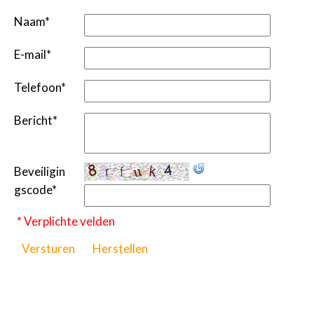
Naam
*
E-mail
*
Telefoon
*
Bericht
*
Beveiligin
gscode
*
* Verplichte velden
Versturen
Herstellen